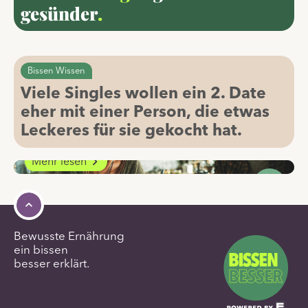
Bissen raten
gesünder
.
Welche Gehirnhälfte
wird beim Kochen
Bissen Wissen
aktiviert?
Für alle Haushalte
Viele Singles wollen ein 2. Date
Genuss ab 50+
eher mit einer Person, die etwas
Interessant…
Smarter essen, entspannter leben
Leckeres für sie gekocht hat.
Links
Rechts
Mehr lesen
Bewusste Ernährung
ein bissen
besser erklärt.