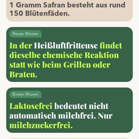
1 Gramm Safran besteht aus
rund
150
Blütenfäden
.
Bissen Wissen
In der
Heißluftfritteuse
findet
dieselbe chemische Reaktion
statt wie beim Grillen oder
Braten.
Bissen Wissen
Laktosefrei
bedeutet nicht
automatisch milchfrei. Nur
milchzuckerfrei.