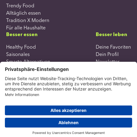
Trendy Food
Alltäglich essen
Tradition X Modern
Für alle Haushalte
Besser essen
Besser leben
Healthy Food
Deine Favoriten
Saisonales
Dein Profil
Smarte Alternativen
Newsletter
Seelenfutter
Trendy Food
Alltäglich essen
Tradition X Modern
Für alle Haushalte
Copyright all rights reserved 2026
Datenschutzerklärung
Impressum