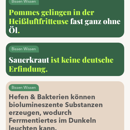
Bissen Wissen
Pommes gelingen in der
Heißluftfritteuse
fast ganz ohne
Öl
.
Bissen Wissen
Sauerkraut
ist keine deutsche
Erfindung.
Bissen Wissen
Hefen & Bakterien können
biolumineszente Substanzen
erzeugen, wodurch
Ferrmentiertes im Dunkeln
Saisonales
leuchten kann.