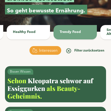
So geht bewusste Ernährung.
Sm
Healthy Food
Trendy Food
Al
Bissen raten
Interessen
Filter zurücksetzen
Was verliert unser
Körper beim
Bissen Wissen
Schwitzen?
Schon
Kleopatra schwor auf
Essiggurken
als Beauty-
Hättet ihr das gedacht?
Geheimnis.
Mineralstoffe
Vitamine