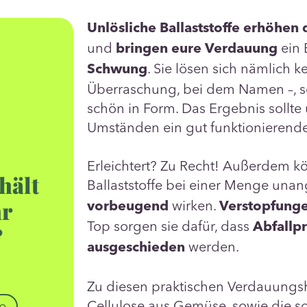
Unlösliche Ballaststoffe
erhöhen 
und
ein 
bringen eure Verdauung
. Sie lösen sich nämlich ke
Schwung
Überraschung, bei dem Namen –, s
schön in Form. Das Ergebnis sollte
Umständen ein gut funktionierend
Erleichtert? Zu Recht! Außerdem k
hält
Ballaststoffe bei
einer Menge una
hr
wirken.
vorbeugend
Verstopfung
Top sorgen sie dafür, dass
Abfallp
?
werden.
ausgeschieden
Zu diesen praktischen Verdauungsh
Cellulose aus Gemüse, sowie die 
e