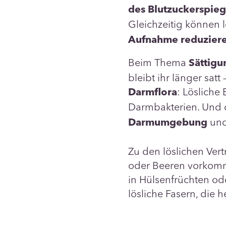
des Blutzuckerspiege
Gleichzeitig können l
Aufnahme reduzier
Beim Thema
Sättigu
bleibt ihr länger sat
: Lösliche
Darmflora
Darmbakterien. Und d
un
Darmumgebung
Zu den löslichen Vert
oder Beeren vorkomm
in Hülsenfrüchten ode
lösliche Fasern, die 