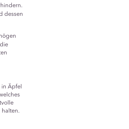
hindern.
d dessen
rmögen
 die
ten
 in Äpfel
welches
tvolle
 halten.