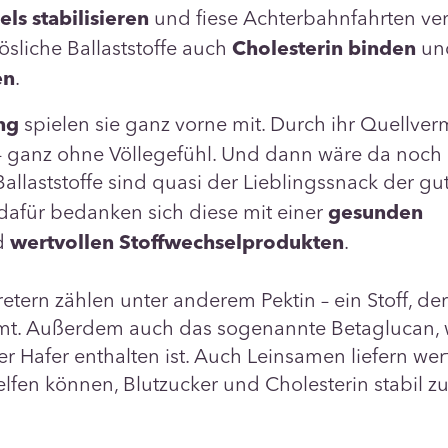
und fiese Achterbahnfahrten ver
ls stabilisieren
ösliche Ballaststoffe auch
un
Cholesterin binden
.
en
spielen sie ganz vorne mit. Durch ihr Quellve
ng
t – ganz ohne Völlegefühl. Und dann wäre da noch
 Ballaststoffe sind quasi der Lieblingssnack der gu
afür bedanken sich diese mit einer
gesunden
d
.
wertvollen Stoffwechselprodukten
retern zählen unter anderem Pektin – ein Stoff, der
t. Außerdem auch das sogenannte Betaglucan, 
r Hafer enthalten ist. Auch Leinsamen liefern wer
helfen können, Blutzucker und Cholesterin stabil zu