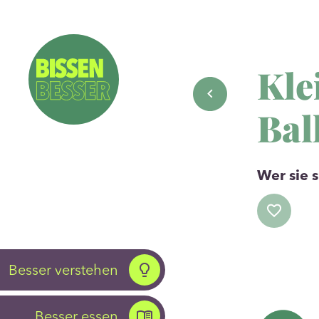
Kle
Bal
Wer sie 
Besser verstehen
Besser essen