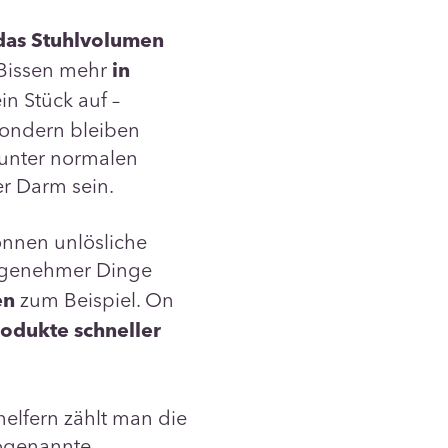
das Stuhlvolumen
Bissen mehr
in
in Stück auf –
ondern bleiben
 unter normalen
er Darm sein.
önnen unlösliche
ngenehmer Dinge
zum Beispiel. On
en
rodukte schneller
elfern zählt man die
sogenannte