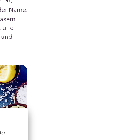
eren,
der Name.
Fasern
t und
r und