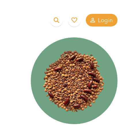
Login
du?