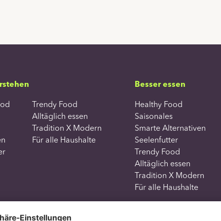
rstehen
Besser essen
ood
Trendy Food
Healthy Food
Was suchst 
Alltäglich essen
Saisonales
Tradition X Modern
Smarte Alternativen
en
Für alle Haushalte
Seelenfutter
er
Trendy Food
Alltäglich essen
Tradition X Modern
Für alle Haushalte
Copyright all rights reserved 2026