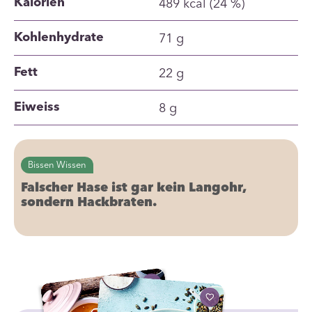
489 kcal (24 %)
Kalorien
71 g
Kohlenhydrate
22 g
Fett
8 g
Eiweiss
Bissen Wissen
Falscher Hase ist gar kein Langohr,
sondern Hackbraten.