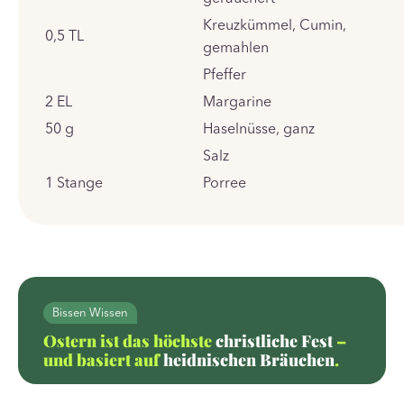
Kreuzkümmel, Cumin,
0,5
TL
gemahlen
Pfeffer
2
EL
Margarine
50
g
Haselnüsse, ganz
Salz
1
Stange
Porree
Bissen Wissen
Ostern ist das höchste
christliche
Fest
–
und basiert auf
heidnischen Bräuchen
.