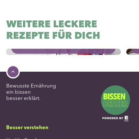
Açaí Bowl
WEITERE LECKERE
C
REZEPTE FÜR DICH
vegan
glutenfrei
laktosefrei
15 min
vegetarisch
Bewusste Ernährung
ein bissen
besser erklärt.
Besser verstehen