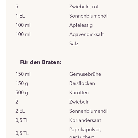
5
Zwiebeln, rot
1
EL
Sonnenblumenöl
100
ml
Apfelessig
100
ml
Agavendicksaft
Salz
Für den Braten:
150
ml
Gemüsebrühe
150
g
Reisflocken
500
g
Karotten
2
Zwiebeln
2
EL
Sonnenblumenöl
0,5
TL
Koriandersaat
Paprikapulver,
0,5
TL
geräuchert