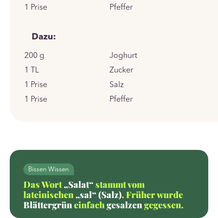
1
Prise
Pfeffer
Dazu:
200
g
Joghurt
1
TL
Zucker
1
Prise
Salz
1
Prise
Pfeffer
Bissen Wissen
Das Wort
„Salat“
stammt vom
lateinischen
„sal“ (Salz)
. Früher wurde
Blättergrün
einfach
gesalzen
gegessen.