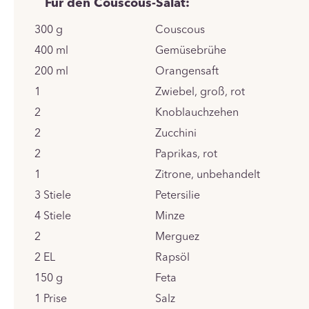
Für den Couscous-Salat:
300
g
Couscous
400
ml
Gemüsebrühe
200
ml
Orangensaft
1
Zwiebel, groß, rot
2
Knoblauchzehen
2
Zucchini
2
Paprikas, rot
1
Zitrone, unbehandelt
3
Stiele
Petersilie
4
Stiele
Minze
2
Merguez
2
EL
Rapsöl
150
g
Feta
1
Prise
Salz