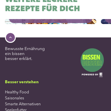
R
REZEPTE FÜR DICH
glutenfrei
proteinreich
1 h 10 min
laktosefrei
Bewusste Ernährung
ein bissen
besser erklärt.
Besser verstehen
Healthy Food
Saisonales
Smarte Alternativen
Seelenfutter