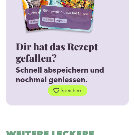
Dir hat das Rezept
gefallen?
Schnell abspeichern und
nochmal geniessen.
Speichern
WEITERE LECKERE
Erdnuss-Hähnchenspieße