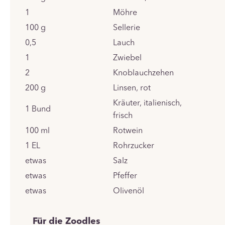
1
Möhre
100
g
Sellerie
0,5
Lauch
1
Zwiebel
2
Knoblauchzehen
200
g
Linsen, rot
Kräuter, italienisch,
1
Bund
frisch
100
ml
Rotwein
1
EL
Rohrzucker
etwas
Salz
etwas
Pfeffer
etwas
Olivenöl
Für die Zoodles