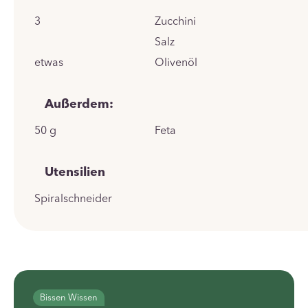
3
Zucchini
Salz
etwas
Olivenöl
Außerdem:
50
g
Feta
Utensilien
Spiralschneider
Bissen Wissen